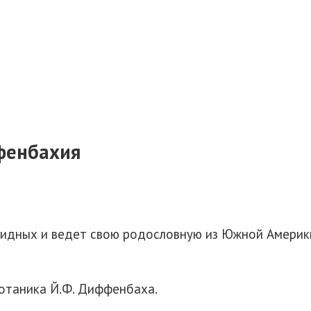
фенбахия
идных и ведет свою родословную из Южной Америки
ботаника Й.Ф. Диффенбаха.