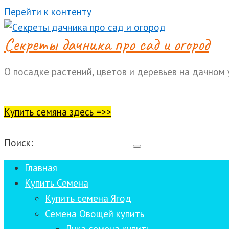
Перейти к контенту
Cекреты дачника про сад и огород
О посадке растений, цветов и деревьев на дачном 
Купить семяна здесь =>>
Поиск:
Главная
Купить Семена
Купить семена Ягод
Семена Овощей купить