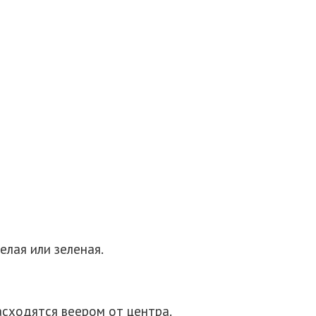
елая или зеленая.
асходятся веером от центра.