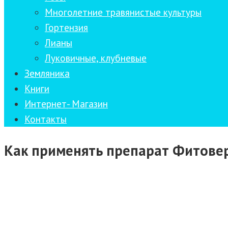
Многолетние травянистые культуры
Гортензия
Лианы
Луковичные, клубневые
Земляника
Книги
Интернет- Магазин
Контакты
Как применять препарат Фитовер