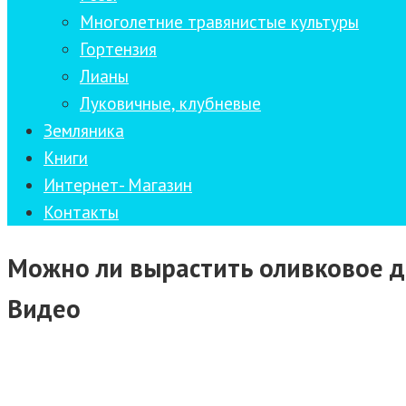
Многолетние травянистые культуры
Гортензия
Лианы
Луковичные, клубневые
Земляника
Книги
Интернет- Магазин
Контакты
Можно ли вырастить оливковое д
Видео