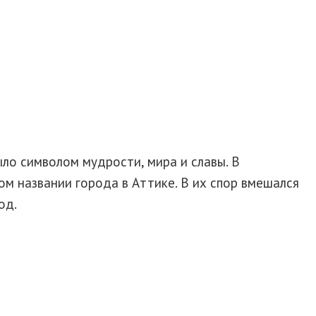
ыло символом мудрости, мира и славы. В
м названии города в Аттике. В их спор вмешался
од.