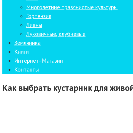
Многолетние травянистые культуры
Гортензия
Лианы
Луковичные, клубневые
Земляника
Книги
Интернет- Магазин
Контакты
Как выбрать кустарник для живо