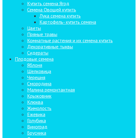
Купить семена Ягод
Семена Овощей купить
Лука семена купить
Картофель- купить семена
Цветы
Пряные травы
Комнатные растения и их семена купить
Декоративные тыквы
Сидераты
Плодовые семена
Яблоня
Шелковица
Черешня
Смородина
Малина ремонтантная
Крыжовник
Клюква
Жимолость
Ежевика
Голубика
Виноград
Брусника