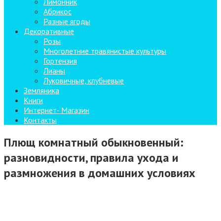
Лимонник
Абрикос
Разные ягоды
Декоративные
Розы
Многолетние травянистые культуры
Гортензия
Лианы
Луковичные, клубневые
Земляника
Книги
Интернет- Магазин
Контакты
Плющ комнатный обыкновенный:
разновидности, правила ухода и
размножения в домашних условиях