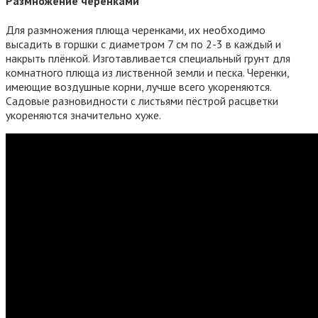
Размножение черенками
Для размножения плюща черенками, их необходимо
высадить в горшки с диаметром 7 см по 2-3 в каждый и
накрыть плёнкой. Изготавливается специальный грунт для
комнатного плюща из лиственной земли и песка. Черенки,
имеющие воздушные корни, лучше всего укореняются.
Садовые разновидности с листьями пёстрой расцветки
укореняются значительно хуже.