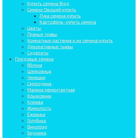
Купить семена Ягод
Семена Овощей купить
Лука семена купить
Картофель- купить семена
Цветы
Пряные травы
Комнатные растения и их семена купить
Декоративные тыквы
Сидераты
Плодовые семена
Яблоня
Шелковица
Черешня
Смородина
Малина ремонтантная
Крыжовник
Клюква
Жимолость
Ежевика
Голубика
Виноград
Брусника