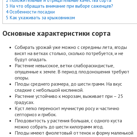
2 Положительные и отрицательные качества сорта
3 На что обращать внимание при выборе саженцев?
4 Особенности посадки
5 Как ухаживать за крыжовником
Основные характеристики сорта
Собирать урожай уже можно с середины лета, ягоды
висят на ветках столько, сколько потребуется, и не
будут опадать.
Растение невысокое, ветки слабораскидистые,
опущенные к земле. В период плодоношения требуют
опоры.
Плоды среднего размера, до шести грамм. На вкус
сладкие с небольшой кислинкой.
Растение устойчиво к морозам, выживает при – 25
градусах.
Куст легко переносит мучнистую росу и частично
септориоз и грибок.
Плодовитость у растения большая, с одного куста
можно собрать до шести килограмм ягод.
Плоды имеют фиолетовый оттенок и форму маленькой