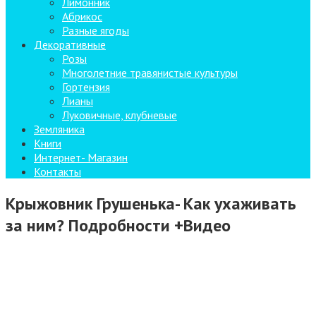
Лимонник
Абрикос
Разные ягоды
Декоративные
Розы
Многолетние травянистые культуры
Гортензия
Лианы
Луковичные, клубневые
Земляника
Книги
Интернет- Магазин
Контакты
Крыжовник Грушенька- Как ухаживать
за ним? Подробности +Видео