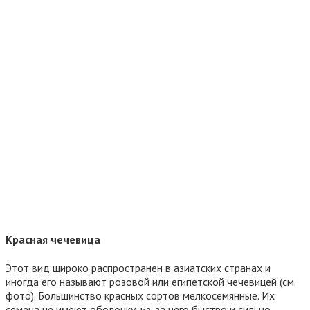
Красная чечевица
Этот вид широко распространен в азиатских странах и
иногда его называют розовой или египетской чечевицей (см.
фото). Большинство красных сортов мелкосемянные. Их
семена не имеют оболочку, из-за чего быстро и сильно