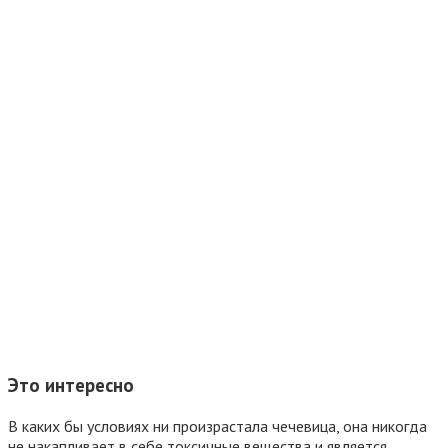
Это интересно
В каких бы условиях ни произрастала чечевица, она никогда
не накапливает в себе токсичные вещества и является