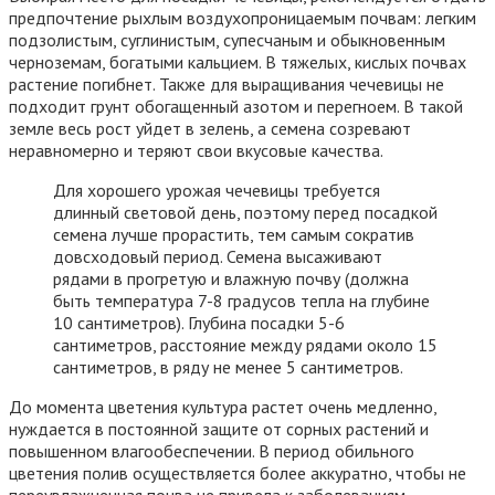
предпочтение рыхлым воздухопроницаемым почвам: легким
подзолистым, суглинистым, супесчаным и обыкновенным
черноземам, богатыми кальцием. В тяжелых, кислых почвах
растение погибнет. Также для выращивания чечевицы не
подходит грунт обогащенный азотом и перегноем. В такой
земле весь рост уйдет в зелень, а семена созревают
неравномерно и теряют свои вкусовые качества.
Для хорошего урожая чечевицы требуется
длинный световой день, поэтому перед посадкой
семена лучше прорастить, тем самым сократив
довсходовый период. Семена высаживают
рядами в прогретую и влажную почву (должна
быть температура 7-8 градусов тепла на глубине
10 сантиметров). Глубина посадки 5-6
сантиметров, расстояние между рядами около 15
сантиметров, в ряду не менее 5 сантиметров.
До момента цветения культура растет очень медленно,
нуждается в постоянной защите от сорных растений и
повышенном влагообеспечении. В период обильного
цветения полив осуществляется более аккуратно, чтобы не