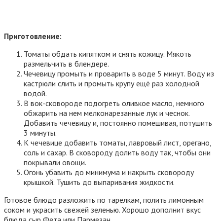
Приготовление:
Томаты обдать кипятком и снять кожицу. Мякоть
размельчить в блендере.
Чечевицу промыть и проварить в воде 5 минут. Воду из
кастрюли слить и промыть крупу ещё раз холодной
водой.
В вок-сковороде подогреть оливкое масло, немного
обжарить на нем мелконарезанные лук и чеснок.
Добавить чечевицу и, постоянно помешивая, потушить
3 минуты.
К чечевице добавить томаты, лавровый лист, орегано,
соль и сахар. В сковороду долить воду так, чтобы они
покрывали овощи.
Огонь убавить до минимума и накрыть сковороду
крышкой. Тушить до выпаривания жидкости.
Готовое блюдо разложить по тарелкам, полить лимонным
соком и украсить свежей зеленью. Хорошо дополнит вкус
блюда сыр Фета или Пармезан.