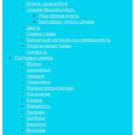
Купить семена Ягод
Семена Овощей купить
Лука семена купить
Картофель- купить семена
Цветы
Пряные травы
Комнатные растения и их семена купить
Декоративные тыквы
Сидераты
Плодовые семена
Яблоня
Шелковица
Черешня
Смородина
Малина ремонтантная
Крыжовник
Клюква
Жимолость
Ежевика
Голубика
Виноград
Брусника