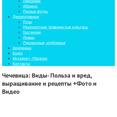
Лимонник
Абрикос
Разные ягоды
Декоративные
Розы
Многолетние травянистые культуры
Гортензия
Лианы
Луковичные, клубневые
Земляника
Книги
Интернет- Магазин
Контакты
Чечевица: Виды- Польза и вред,
выращивание и рецепты +Фото и
Видео