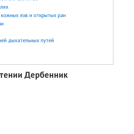
елях
 кожных язв и открытых ран
ни
ней дыхательных путей
стении Дербенник