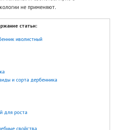
ологии не применяют.
ржание статьи:
бенник иволистный
ка
виды и сорта дербенника
й для роста
чебные свойства