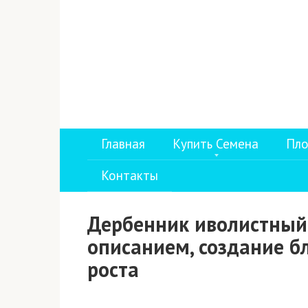
Перейти
к
контенту
Главная
Купить Семена
Пло
Контакты
Дербенник иволистный:
описанием, создание б
роста