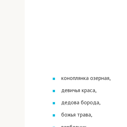
коноплянка озерная,
девичья краса,
дедова борода,
божья трава,
вербовник,