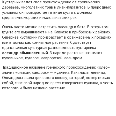
Кустарник ведет свое происхождение от тропических
деревьев, многолетних трав и лиан-паразитов. В природных
условиях он произрастает в виде куста в долинах
средиземноморских и малоазиатских рек.
Очень часто можно встретить олеандр в Ялте. В открытом
грунте его выращивают и на Кавказе в прибрежных районах.
Севернее кустарник произрастает в оранжерейных посадках
или в домах как комнатное растение. Существует
единственная культурная разновидность кустарника –
олеандр обыкновенный
. В народе растение называют
пуховником, пугалом, лавророзой, леандром.
Традиционное название греческого происхождения: «олео»
значит «олива», «андрос» — мужчина. Как гласит легенда,
Олеандром звали греческого юношу, который, пожертвовав
собой, спас свой народ во время извержения вулкана, в честь
которого и было названо растение.