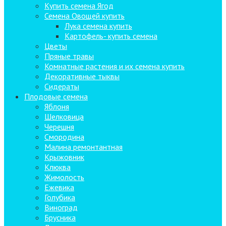
Купить семена Ягод
Семена Овощей купить
Лука семена купить
Картофель- купить семена
Цветы
Пряные травы
Комнатные растения и их семена купить
Декоративные тыквы
Сидераты
Плодовые семена
Яблоня
Шелковица
Черешня
Смородина
Малина ремонтантная
Крыжовник
Клюква
Жимолость
Ежевика
Голубика
Виноград
Брусника