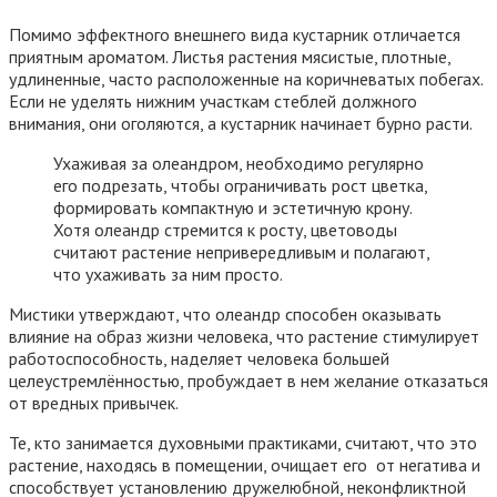
Помимо эффектного внешнего вида кустарник отличается
приятным ароматом. Листья растения мясистые, плотные,
удлиненные, часто расположенные на коричневатых побегах.
Если не уделять нижним участкам стеблей должного
внимания, они оголяются, а кустарник начинает бурно расти.
Ухаживая за олеандром, необходимо регулярно
его подрезать, чтобы ограничивать рост цветка,
формировать компактную и эстетичную крону.
Хотя олеандр стремится к росту, цветоводы
считают растение непривередливым и полагают,
что ухаживать за ним просто.
Мистики утверждают, что олеандр способен оказывать
влияние на образ жизни человека, что растение стимулирует
работоспособность, наделяет человека большей
целеустремлённостью, пробуждает в нем желание отказаться
от вредных привычек.
Те, кто занимается духовными практиками, считают, что это
растение, находясь в помещении, очищает его от негатива и
способствует установлению дружелюбной, неконфликтной