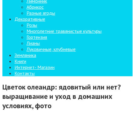
Лимонник
Абрикос
Разные ягоды
Декоративные
Розы
Многолетние травянистые культуры
Гортензия
Лианы
Луковичные, клубневые
Земляника
Книги
Интернет- Магазин
Контакты
Цветок олеандр: ядовитый или нет?
выращивание и уход в домашних
условиях, фото