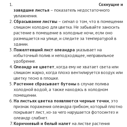
Сохнущие и
завядшие листья
– показатель недостаточного
увлажнения.
Сбрасывание листвы
– сигнал о том, что в помещении
слишком холодно для цветка. Не забывайте заносить
растение в помещение в холодные ночи, если оно
размещается на улице, и следите за температурой в
здании.
Пожелтевший лист олеандра
указывает на
избыточный полив и неподходящее, неправильное
удобрение.
Олеандр не цветет
, когда ему не хватает света или
слишком жарко, когда плохо вентилируется воздух или
цветку тесно в плошке.
Растение сбрасывает бутоны
в случае полива
холодной водой, а также находясь в холодном
помещении.
На листьях цветка появляются черные точки
, это
признак поражения олеандра грибком, который плотно
покрывает лист, из-за чего нарушается фотосинтез и
олеандр слабнет.
Коричневый и белый налет
на листве растения