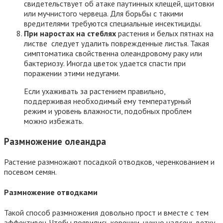
свидетельствует об атаке паутинных клещей, щитовки
или мучнистого червеца. Для борьбы с такими
вредителями требуются специальные инсектициды.
При наростах на стеблях
растения и белых пятнах на
листве следует удалить поврежденные листья. Такая
симптоматика свойственна олеандровому раку или
бактериозу. Иногда цветок удается спасти при
поражении этими недугами.
Если ухаживать за растением правильно,
поддерживая необходимый ему температурный
режим и уровень влажности, подобных проблем
можно избежать.
Размножение олеандра
Растение размножают посадкой отводков, черенкованием и
посевом семян.
Размножение отводками
Такой способ размножения довольно прост и вместе с тем
эффективен. Чтобы появились корешки, нужно надсечь ветку