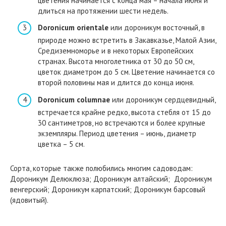
цветения начинается с конца мая – начала июня и
длиться на протяжении шести недель.
Doronicum orientale
или дороникум восточный, в
природе можно встретить в Закавказье, Малой Азии,
Средиземноморье и в некоторых Европейских
странах. Высота многолетника от 30 до 50 см,
цветок диаметром до 5 см. Цветение начинается со
второй половины мая и длится до конца июня.
Doronicum columnae
или дороникум сердцевидный,
встречается крайне редко, высота стебля от 15 до
30 сантиметров, но встречаются и более крупные
экземпляры. Период цветения – июнь, диаметр
цветка – 5 см.
Сорта, которые также полюбились многим садоводам:
Дороникум Делюклюза; Дороникум алтайский; Дороникум
венгерский; Дороникум карпатский; Дороникум барсовый
(ядовитый).