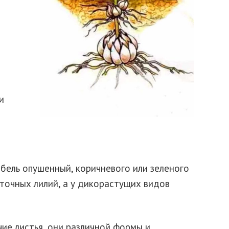
и
ебель опушенный, коричневого или зеленого
сточных лилий, а у дикорастущих видов
ие листья, они различной формы и