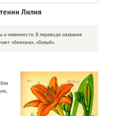
тении Лилия
ы и невинности. В переводе название
чает «белизна», «белый».
ебля
ек,