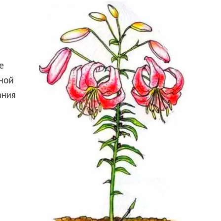
е
ной
ания