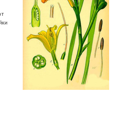
от
йки