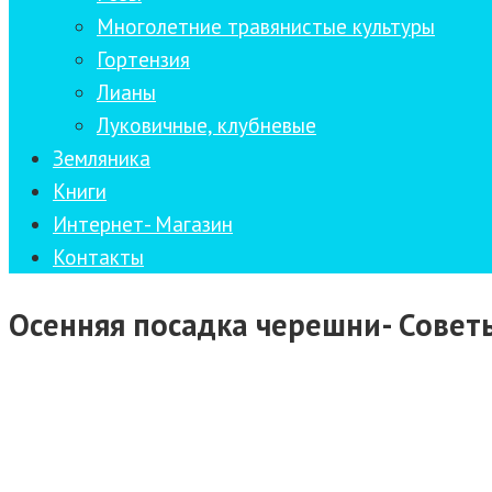
Многолетние травянистые культуры
Гортензия
Лианы
Луковичные, клубневые
Земляника
Книги
Интернет- Магазин
Контакты
Осенняя посадка черешни- Совет