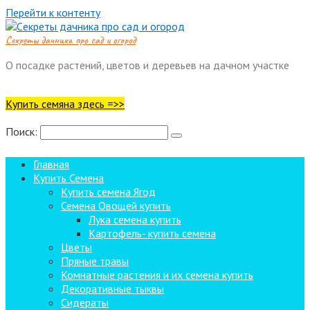
Перейти к контенту
Cекреты дачника про сад и огород
О посадке растений, цветов и деревьев на дачном участке
Купить семяна здесь =>>
Поиск:
Главная
Купить Семена
Купить семена Ягод
Семена Овощей купить
Лука семена купить
Картофель- купить семена
Цветы
Пряные травы
Комнатные растения и их семена купить
Декоративные тыквы
Сидераты