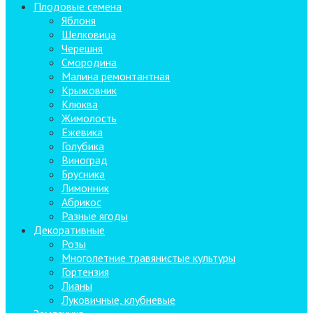
Плодовые семена
Яблоня
Шелковица
Черешня
Смородина
Малина ремонтантная
Крыжовник
Клюква
Жимолость
Ежевика
Голубика
Виноград
Брусника
Лимонник
Абрикос
Разные ягоды
Декоративные
Розы
Многолетние травянистые культуры
Гортензия
Лианы
Луковичные, клубневые