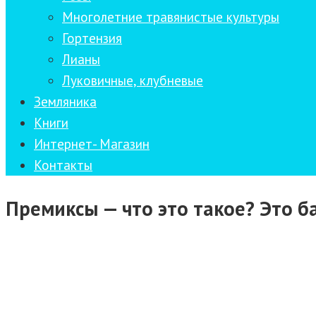
Многолетние травянистые культуры
Гортензия
Лианы
Луковичные, клубневые
Земляника
Книги
Интернет- Магазин
Контакты
Премиксы — что это такое? Это 