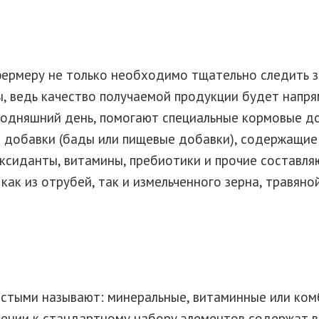
ермеру не только необходимо тщательно следить за
, ведь качество получаемой продукции будет напря
одняшний день, помогают специальные кормовые доб
добавки (бады или пищевые добавки), содержащие 
оксиданты, витамины, пребиотики и прочие составл
как из отрубей, так и измельченного зерна, травяно
остыми называют: минеральные, витаминные или ко
лнении к стандартному набору элементов содержат 