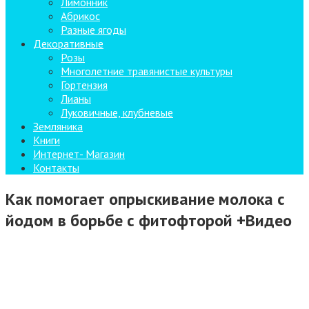
Лимонник
Абрикос
Разные ягоды
Декоративные
Розы
Многолетние травянистые культуры
Гортензия
Лианы
Луковичные, клубневые
Земляника
Книги
Интернет- Магазин
Контакты
Как помогает опрыскивание молока с
йодом в борьбе с фитофторой +Видео