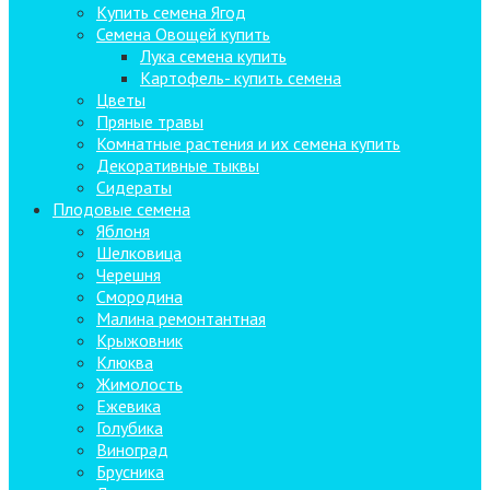
Купить семена Ягод
Семена Овощей купить
Лука семена купить
Картофель- купить семена
Цветы
Пряные травы
Комнатные растения и их семена купить
Декоративные тыквы
Сидераты
Плодовые семена
Яблоня
Шелковица
Черешня
Смородина
Малина ремонтантная
Крыжовник
Клюква
Жимолость
Ежевика
Голубика
Виноград
Брусника