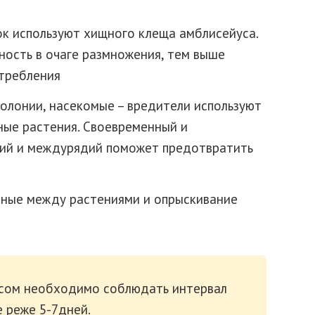
ок используют хищного клеща амблисейуса.
ность в очаге размножения, тем выше
стребления
колонии, насекомые – вредители используют
ные растения. Своевременный и
ний и междурядий поможет предотвратить
ные между растениями и опрыскивание
псом необходимо соблюдать интервал
 реже 5-7дней.