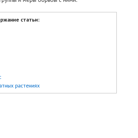
ржание статьи:
с
натных растениях