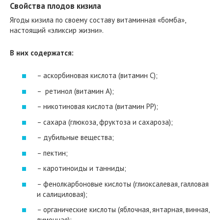
Свойства плодов кизила
Ягоды кизила по своему составу витаминная «бомба»,
настоящий «эликсир жизни».
В них содержатся:
– аскорбиновая кислота (витамин С);
– ретинол (витамин А);
– никотиновая кислота (витамин РР);
– сахара (глюкоза, фруктоза и сахароза);
– дубильные вещества;
– пектин;
– каротиноиды и танниды;
– фенолкарбоновые кислоты (глиоксалевая, галловая
и салициловая);
– органические кислоты (яблочная, янтарная, винная,
лимонная);