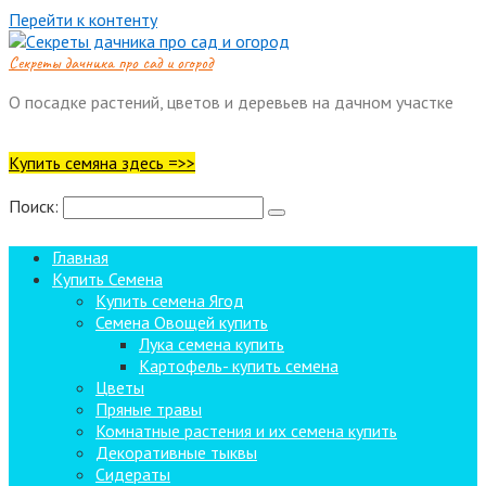
Перейти к контенту
Cекреты дачника про сад и огород
О посадке растений, цветов и деревьев на дачном участке
Купить семяна здесь =>>
Поиск:
Главная
Купить Семена
Купить семена Ягод
Семена Овощей купить
Лука семена купить
Картофель- купить семена
Цветы
Пряные травы
Комнатные растения и их семена купить
Декоративные тыквы
Сидераты