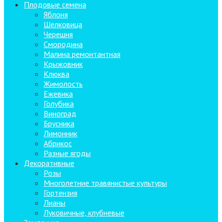
Плодовые семена
Яблоня
Шелковица
Черешня
Смородина
Малина ремонтантная
Крыжовник
Клюква
Жимолость
Ежевика
Голубика
Виноград
Брусника
Лимонник
Абрикос
Разные ягоды
Декоративные
Розы
Многолетние травянистые культуры
Гортензия
Лианы
Луковичные, клубневые