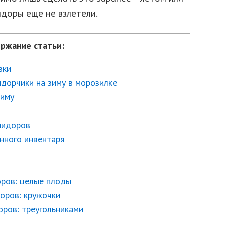
идоры еще не взлетели.
ржание статьи:
зки
идорчики на зиму в морозилке
зиму
мидоров
нного инвентаря
ров: целые плоды
оров: кружочки
ров: треугольниками