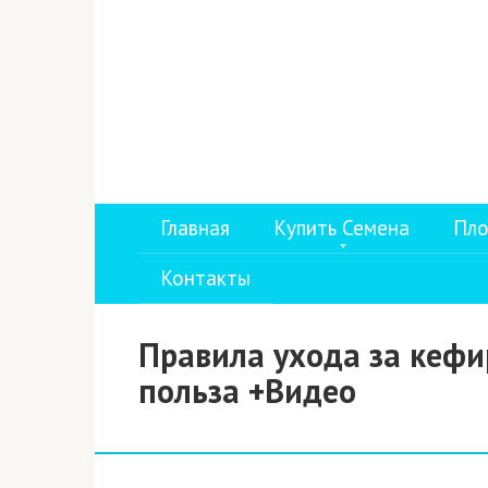
Перейти
к
контенту
Главная
Купить Семена
Пло
Контакты
Правила ухода за кеф
польза +Видео