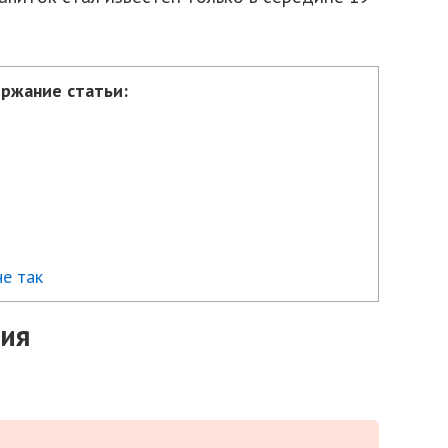
ржание статьи:
не так
ия