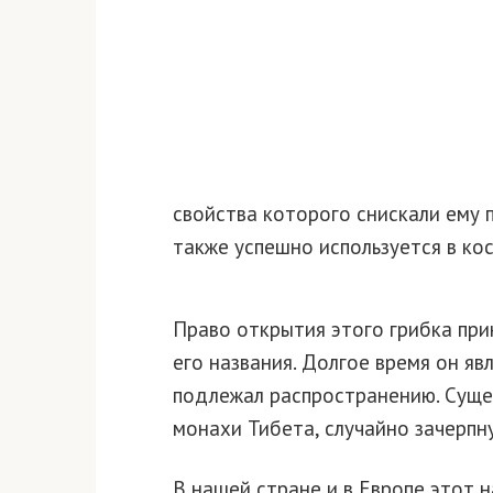
свойства которого снискали ему п
также успешно используется в кос
Право открытия этого грибка при
его названия. Долгое время он яв
подлежал распространению. Сущес
монахи Тибета, случайно зачерпну
В нашей стране и в Европе этот н